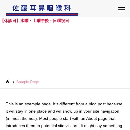
【休診日】水曜・土曜午後・日曜祝日
Sample Page
耳
鼻
Sample Page
This is an example page. It’s different from a blog post because
it will stay in one place and will show up in your site navigation
(in most themes). Most people start with an About page that
introduces them to potential site visitors. It might say something