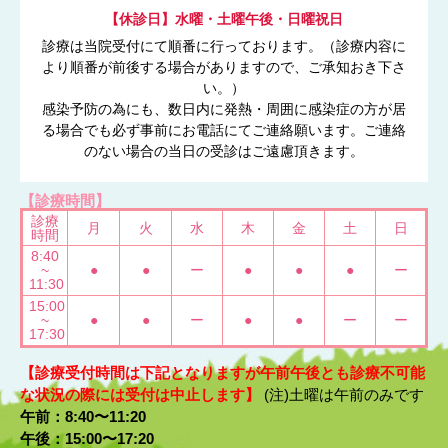
【休診日】水曜・土曜午後・日曜祝日
診療は当院受付にて順番に行っております。（診療内容に
より順番が前後する場合がありますので、ご承知おき下さ
い。）
感染予防の為にも、数日内に発熱・周囲に感染症の方が居
る場合でも必ず事前にお電話にてご連絡願います。ご連絡
のない場合の当日の受診はご遠慮頂きます。
【診療時間】
診療
月
火
水
木
金
土
日
時間
8:40
~
●
●
ー
●
●
●
ー
11:30
15:00
~
●
●
ー
●
●
ー
ー
17:30
【診療受付時間は下記となりますが午前午後とも診療不可能
な状況の際には受付は中止します】
(注)土曜は午前のみです
午前：8:40〜11:20
午後：15:00〜17:20