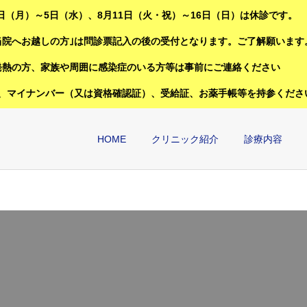
3日（月）～5日（水）、8月11日（火・祝）～16日（日）は休診です。
当院へお越しの方｣は問診票記入の後の受付となります。ご了解願います
発熱の方、家族や周囲に感染症のいる方等は事前にご連絡ください
、マイナンバー（又は資格確認証）、受給証、お薬手帳等を持参くださ
HOME
クリニック紹介
診療内容
鼻
喉