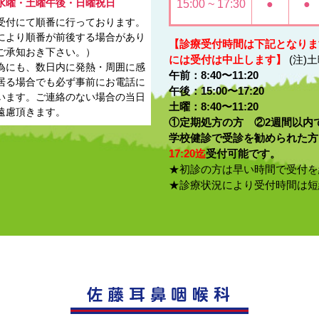
水曜・土曜午後・日曜祝日
15:00 ~ 17:30
●
●
受付にて順番に行っております。
により順番が前後する場合があり
【診療受付時間は下記となりま
ご承知おき下さい。）
には受付は中止します】
(注)
為にも、数日内に発熱・周囲に感
午前：8:40〜11:20
居る場合でも必ず事前にお電話に
午後：15:00〜17:20
います。ご連絡のない場合の当日
土曜：8:40〜11:20
遠慮頂きます。
①定期処方の方 ②2週間以内
学校健診で受診を勧められた方
17:20迄
受付可能です。
★初診の方は早い時間で受付を
★診療状況により受付時間は短