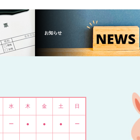
お知らせ
水
木
金
土
日
ー
●
●
●
ー