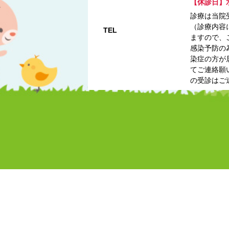
【休診日】
診療は当院
（診療内容
TEL
ますので、
感染予防の
染症の方が
てご連絡願
の受診はご