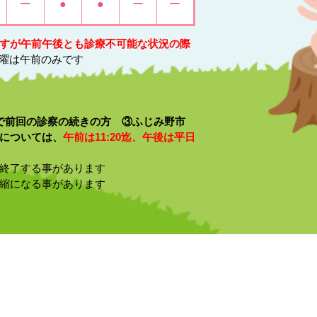
ー
●
●
ー
ー
すが午前午後とも診療不可能な状況の際
土曜は午前のみです
で前回の診察の続きの方 ③ふじみ野市
については、
午前は11:20迄、午後は平日
終了する事があります
縮になる事があります